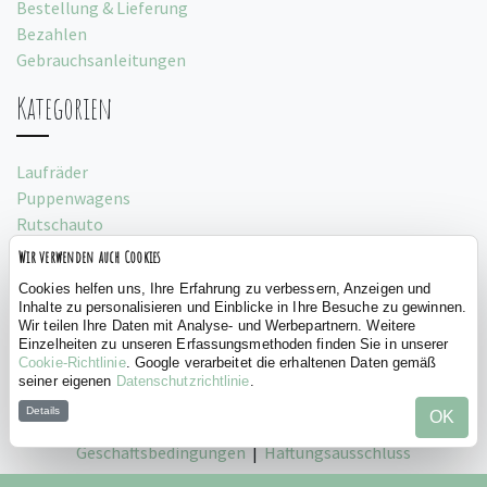
Bestellung & Lieferung
Bezahlen
Gebrauchsanleitungen
Kategorien
Laufräder
Puppenwagens
Rutschauto
Spielzelte
Wir verwenden auch Cookies
Social
Cookies helfen uns, Ihre Erfahrung zu verbessern, Anzeigen und
Inhalte zu personalisieren und Einblicke in Ihre Besuche zu gewinnen.
Wir teilen Ihre Daten mit Analyse- und Werbepartnern. Weitere
Einzelheiten zu unseren Erfassungsmethoden finden Sie in unserer
Cookie-Richtlinie
. Google verarbeitet die erhaltenen Daten gemäß
seiner eigenen
Datenschutzrichtlinie
.
Details
OK
©
Bandits and Angels, 2026 |
Datenschutz
|
Allgemeine
Geschäftsbedingungen
|
Haftungsausschluss