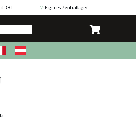
it DHL
Eigenes Zentrallager
t DHL
Eigenes Zentrallager
n
le