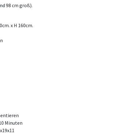
und 98 cm groß).
20cm. x H 160cm.
en
entieren
10 Minuten
x19x11