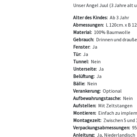
Unser Angel Juul (3 Jahre alt 
Alter des Kindes:
Ab 3 Jahr
Abmessungen:
L 120cm. x B 1
Material:
100% Baumwolle
Gebrauch:
Drinnen und drauß
Fenster:
Ja
Tür:
Ja
Tunnel:
Nein
Unterseite:
Ja
Belüftung:
Ja
Bälle:
Nein
Verankerung:
Optional
Aufbewahrungstasche:
Nein
Aufstellen:
Mit Zeltstangen
Montieren:
Einfach zu implem
Montagezeit:
Zwischen 5 und 
Verpackungsabmessungen:
95
Anleitung:
Ja, Niederlandisch