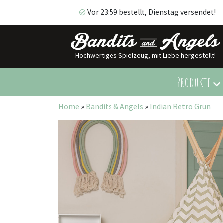
Vor 23:59 bestellt, Dienstag versendet!
Hochwertiges Spielzeug, mit Liebe hergestellt!
Vor 23:59 bestellt, Dienstag versendet!
Produkte
Home
»
Bandits & Angels
»
Indian Retro Grün