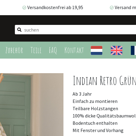
Versandkostenfrei ab 19,95
Versand m
Versandkostenfrei ab 19,95
Versand mi
Zubehör
Teile
FAQ
Kontakt
Indian Retro Grü
Ab 3 Jahr
Einfach zu montieren
Teilbare Holzstangen
100% dicke Qualitätsbaumwol
Bodentuch enthalten
Mit Fenster und Vorhang