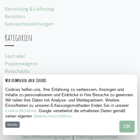
Bestellung & Lieferung
Bezahlen
Gebrauchsanleitungen
Kategorien
Laufräder
Puppenwagens
Rutschauto
Spielzelte
Wir verwenden auch Cookies
Social
Cookies helfen uns, Ihre Erfahrung zu verbessern, Anzeigen und
Inhalte zu personalisieren und Einblicke in Ihre Besuche zu gewinnen.
Wir teilen Ihre Daten mit Analyse- und Werbepartnern. Weitere
Einzelheiten zu unseren Erfassungsmethoden finden Sie in unserer
Cookie-Richtlinie
. Google verarbeitet die erhaltenen Daten gemäß
seiner eigenen
Datenschutzrichtlinie
.
Details
OK
©
Bandits and Angels, 2026 |
Datenschutz
|
Allgemeine
Geschäftsbedingungen
|
Haftungsausschluss