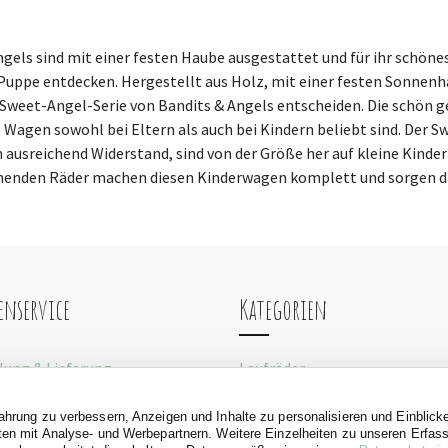
ls sind mit einer festen Haube ausgestattet und für ihr schönes
Puppe entdecken. Hergestellt aus Holz, mit einer festen Sonnenha
ie Sweet-Angel-Serie von Bandits & Angels entscheiden. Die schö
se Wagen sowohl bei Eltern als auch bei Kindern beliebt sind. Der
 ausreichend Widerstand, sind von der Größe her auf kleine Kinde
enden Räder machen diesen Kinderwagen komplett und sorgen daf
nservice
Kategorien
lung & Lieferung
Laufräder
len
Puppenwagens
uchsanleitungen
Rutschauto
fahrung zu verbessern, Anzeigen und Inhalte zu personalisieren und Einblick
aten mit Analyse- und Werbepartnern. Weitere Einzelheiten zu unseren Erfa
Spielzelte