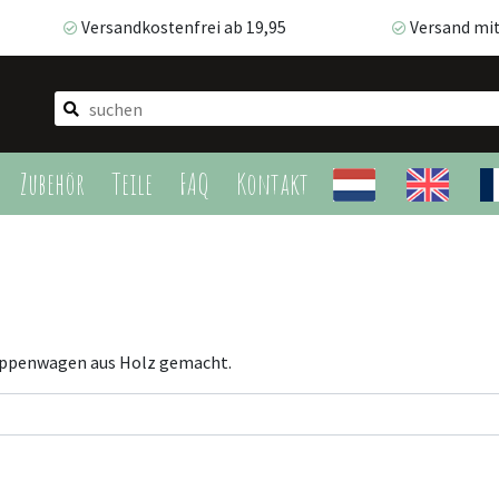
Versandkostenfrei ab 19,95
Versand mi
Versandkostenfrei ab 19,95
Versand mit 
Zubehör
Teile
FAQ
Kontakt
Puppenwagen aus Holz gemacht.